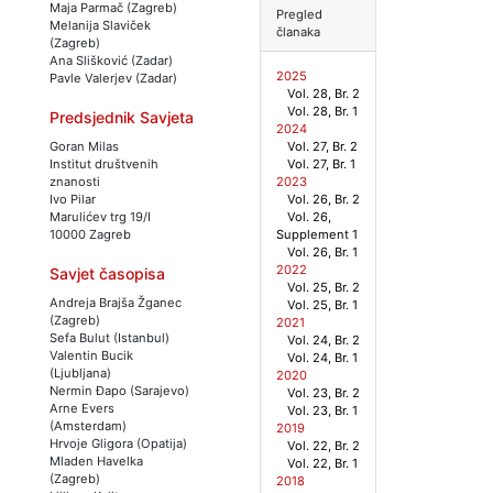
Maja Parmač (Zagreb)
Pregled
Melanija Slaviček
članaka
(Zagreb)
Ana Slišković (Zadar)
2025
Pavle Valerjev (Zadar)
Vol. 28, Br. 2
Vol. 28, Br. 1
Predsjednik Savjeta
2024
Vol. 27, Br. 2
Goran Milas
Vol. 27, Br. 1
Institut društvenih
2023
znanosti
Vol. 26, Br. 2
Ivo Pilar
Vol. 26,
Marulićev trg 19/I
Supplement 1
10000 Zagreb
Vol. 26, Br. 1
2022
Savjet časopisa
Vol. 25, Br. 2
Andreja Brajša Žganec
Vol. 25, Br. 1
(Zagreb)
2021
Sefa Bulut (Istanbul)
Vol. 24, Br. 2
Valentin Bucik
Vol. 24, Br. 1
(Ljubljana)
2020
Nermin Đapo (Sarajevo)
Vol. 23, Br. 2
Arne Evers
Vol. 23, Br. 1
(Amsterdam)
2019
Hrvoje Gligora (Opatija)
Vol. 22, Br. 2
Mladen Havelka
Vol. 22, Br. 1
(Zagreb)
2018