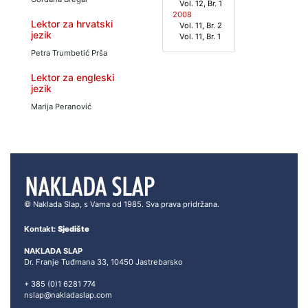
Vol. 12, Br. 1
2008
Lektor za hrvatski
Vol. 11, Br. 2
jezik
Vol. 11, Br. 1
Petra Trumbetić Prša
Lektor za engleski
jezik
Marija Peranović
© Naklada Slap, s Vama od 1985. Sva prava pridržana.
Kontakt:
Sjedište
NAKLADA SLAP
Dr. Franje Tuđmana 33, 10450 Jastrebarsko
+ 385 (0)1 6281 774
nslap@nakladaslap.com