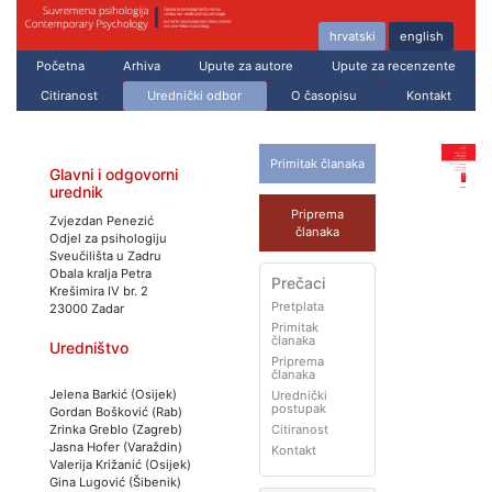
hrvatski
english
Početna
Arhiva
Upute za autore
Upute za recenzente
Citiranost
Urednički odbor
O časopisu
Kontakt
Primitak članaka
Glavni i odgovorni
urednik
Priprema
Zvjezdan Penezić
članaka
Odjel za psihologiju
Sveučilišta u Zadru
Obala kralja Petra
Prečaci
Krešimira IV br. 2
Pretplata
23000 Zadar
Primitak
članaka
Uredništvo
Priprema
članaka
Jelena Barkić (Osijek)
Urednički
postupak
Gordan Bošković (Rab)
Zrinka Greblo (Zagreb)
Citiranost
Jasna Hofer (Varaždin)
Kontakt
Valerija Križanić (Osijek)
Gina Lugović (Šibenik)