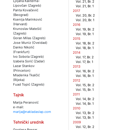
Ljiljana Kaliterna-
Vol. 21, Br. 2
Lipovčan (Zagreb)
Vol. 21, Br. 1
Panta Kovačević
2017
(Beograd)
Vol. 20, Br. 2
Ksenija Marinković
Vol. 20, Br. 1
(Harvard)
2016
Krunoslav Matešić
Vol. 19, Br. 2
(Zagreb)
Vol. 19, Br. 1
Goran Milas (Zagreb)
2015
Jose Muniz (Oveidad)
Vol. 18, Br. 2
Danko Nikolić
Vol. 18, Br. 1
(Frankfurt)
2014
Ivo Sobota (Zagreb)
Vol. 17, Br. 2
Izabela Sorić (Zadar)
Vol. 17, Br. 1
Lazar Stankov
2013
(Princeton)
Vol. 16, Br. 2
Mladenka Tkalčić
Vol. 16, Br. 1
(Rijeka)
2012
Fuad Topić (Zagreb)
Vol. 15, Br. 2
Vol. 15, Br. 1
2011
Tajnik
Vol. 14, Br. 2
Marija Peranović
Vol. 14, Br. 1
e-mail:
2010
marija@nakladaslap.com
Vol. 13, Br. 2
Vol. 13, Br. 1
Tehnički urednik
2009
Vol. 12, Br. 2
Gordana Bregar