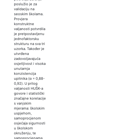
poslužio je za
validaciju na
seoskim školama.
Provjera
konstruktne
valjanosti potvrdila
je pretpostavljenu
jednofaktorsku
strukturu na sva tri
uzorka. Također je
utvrđena
zadovoljavajuća
osjetljivost i visoka
unutarnja
konzistencija
upitnika (α = 0,88-
0,92). U prilog
valjanosti HUŠK-a
govore i statistički
značajne korelacije
s vanjskim
mjerama: školskim
uspjehom,
samoprocjenom
osjećaja sigurnosti
u školskom
okruženju, te
samoprocjenama