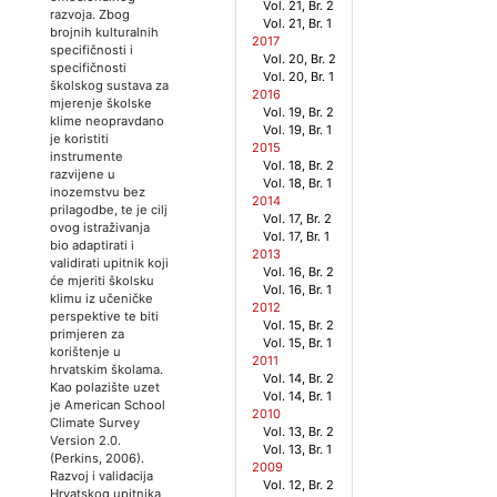
Vol. 21, Br. 2
razvoja. Zbog
Vol. 21, Br. 1
brojnih kulturalnih
2017
specifičnosti i
Vol. 20, Br. 2
specifičnosti
Vol. 20, Br. 1
školskog sustava za
2016
mjerenje školske
Vol. 19, Br. 2
klime neopravdano
Vol. 19, Br. 1
je koristiti
2015
instrumente
Vol. 18, Br. 2
razvijene u
Vol. 18, Br. 1
inozemstvu bez
2014
prilagodbe, te je cilj
Vol. 17, Br. 2
ovog istraživanja
Vol. 17, Br. 1
bio adaptirati i
2013
validirati upitnik koji
Vol. 16, Br. 2
će mjeriti školsku
Vol. 16, Br. 1
klimu iz učeničke
2012
perspektive te biti
Vol. 15, Br. 2
primjeren za
Vol. 15, Br. 1
korištenje u
2011
hrvatskim školama.
Vol. 14, Br. 2
Kao polazište uzet
Vol. 14, Br. 1
je American School
2010
Climate Survey
Vol. 13, Br. 2
Version 2.0.
Vol. 13, Br. 1
(Perkins, 2006).
2009
Razvoj i validacija
Vol. 12, Br. 2
Hrvatskog upitnika