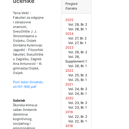
učenike
Pregled
članaka
Tena Velki
-
Fakultet za odgojne
2025
i obrazovne
Vol. 28, Br. 2
znanosti,
Vol. 28, Br. 1
Sveučilište J. J.
2024
Strossmayera u
Vol. 27, Br. 2
Osijeku, Osijek
Vol. 27, Br. 1
Gordana Kuterovac
2023
Jagodić
-
Filozofski
Vol. 26, Br. 2
fakultet, Sveučilište
Vol. 26,
u Zagrebu, Zagreb
Supplement 1
Ana Antunović
-
III.
Vol. 26, Br. 1
gimnazija Osijek,
2022
Osijek
Vol. 25, Br. 2
Vol. 25, Br. 1
Puni tekst (hrvatski,
2021
str.
151
-
166
).pdf
Vol. 24, Br. 2
Vol. 24, Br. 1
2020
Sažetak
Vol. 23, Br. 2
Školska klima je
Vol. 23, Br. 1
važan čimbenik
2019
djetetova
Vol. 22, Br. 2
kognitivnog,
Vol. 22, Br. 1
socijalnog i
2018
emocionalnog