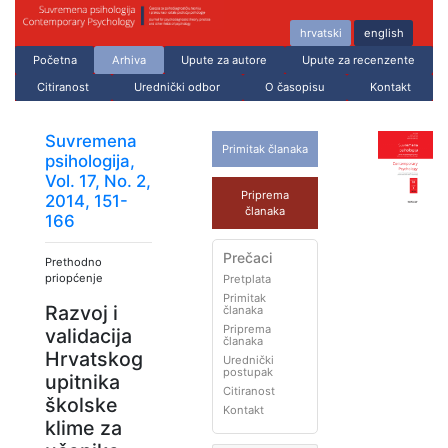
hrvatski
english
Početna
Arhiva
Upute za autore
Upute za recenzente
Citiranost
Urednički odbor
O časopisu
Kontakt
Suvremena
Primitak članaka
psihologija,
Vol. 17, No. 2,
Priprema
2014, 151-
članaka
166
Prečaci
Prethodno
priopćenje
Pretplata
Primitak
Razvoj i
članaka
Priprema
validacija
članaka
Hrvatskog
Urednički
postupak
upitnika
Citiranost
školske
Kontakt
klime za