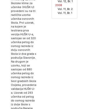
Vol. 12, Br. 1
školske klime za
2008
učenike (HUŠK-U)
Vol. 11, Br. 2
provedeni su na tri
Vol. 11, Br. 1
različita uzorka
učenika osnovnih
škola. Prvi uzorak,
na kojem je
testirana prva
verzija HUŠK-U-a,
sastojao se od 320
učenika petog do
osmog razreda iz
dviju osnovnih
škola iz dva grada s
područja Slavonije.
Na drugom je
uzorku, koji se
sastojao od 880
učenika petog do
osmog razreda iz
šest gradskih škola
Osijeka, provedena
validacija HUŠK-U-
a. Uzorak od 293
učenika od petog
do osmog razreda
iz dvije škole s
područja Baranje