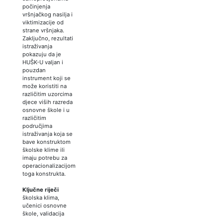
počinjenja
vršnjačkog nasilja i
viktimizacije od
strane vršnjaka.
Zaključno, rezultati
istraživanja
pokazuju da je
HUŠK-U valjan i
pouzdan
instrument koji se
može koristiti na
različitim uzorcima
djece viših razreda
osnovne škole i u
različitim
područjima
istraživanja koja se
bave konstruktom
školske klime ili
imaju potrebu za
operacionalizacijom
toga konstrukta.
Ključne riječi
školska klima,
učenici osnovne
škole, validacija