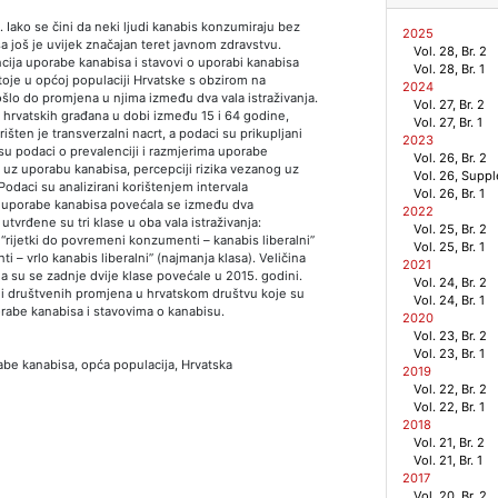
. Iako se čini da neki ljudi kanabis konzumiraju bez
2025
a još je uvijek značajan teret javnom zdravstvu.
Vol. 28, Br. 2
lencija uporabe kanabisa i stavovi o uporabi kanabisa
Vol. 28, Br. 1
stoje u općoj populaciji Hrvatske s obzirom na
2024
ošlo do promjena u njima između dva vala istraživanja.
Vol. 27, Br. 2
 hrvatskih građana u dobi između 15 i 64 godine,
Vol. 27, Br. 1
šten je transverzalni nacrt, a podaci su prikupljani
2023
 su podaci o prevalenciji i razmjerima uporabe
Vol. 26, Br. 2
j uz uporabu kanabisa, percepciji rizika vezanog uz
Vol. 26, Supp
Podaci su analizirani korištenjem intervala
Vol. 26, Br. 1
ja uporabe kanabisa povećala se između dva
2022
 utvrđene su tri klase u oba vala istraživanja:
Vol. 25, Br. 2
“rijetki do povremeni konzumenti – kanabis liberalni”
Vol. 25, Br. 1
i – vrlo kanabis liberalni” (najmanja klasa). Veličina
2021
da su se zadnje dvije klase povećale u 2015. godini.
Vol. 24, Br. 2
h i društvenih promjena u hrvatskom društvu koje su
Vol. 24, Br. 1
rabe kanabisa i stavovima o kanabisu.
2020
Vol. 23, Br. 2
Vol. 23, Br. 1
abe kanabisa, opća populacija, Hrvatska
2019
Vol. 22, Br. 2
Vol. 22, Br. 1
2018
Vol. 21, Br. 2
Vol. 21, Br. 1
2017
Vol. 20, Br. 2