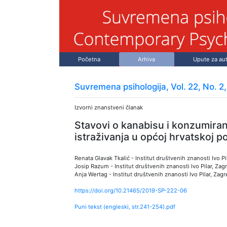
Početna
Arhiva
Upute za au
Suvremena psihologija, Vol. 22, No. 2
Izvorni znanstveni članak
Stavovi o kanabisu i konzumira
istraživanja u općoj hrvatskoj po
Renata Glavak Tkalić
-
Institut društvenih znanosti Ivo Pi
Josip Razum
-
Institut društvenih znanosti Ivo Pilar, Zag
Anja Wertag
-
Institut društvenih znanosti Ivo Pilar, Zag
https://doi.org/10.21465/2019-SP-222-06
Puni tekst (engleski, str.
241
-
254
).pdf