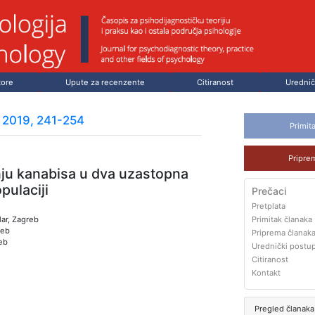
tore
Upute za recenzente
Citiranost
Urednič
, 2019, 241-254
Primit
Pripre
nju kanabisa u dva uzastopna
pulaciji
Prečaci
Pretplata
lar, Zagreb
Primitak članaka
reb
Priprema članak
reb
Urednički postu
Citiranost
Kontakt
Pregled članaka