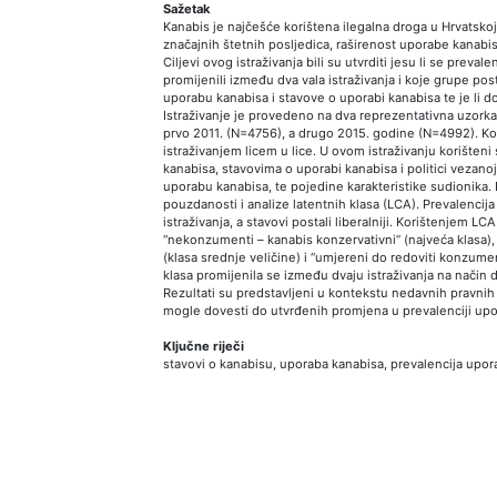
Sažetak
Kanabis je najčešće korištena ilegalna droga u Hrvatskoj
značajnih štetnih posljedica, raširenost uporabe kanabis
Ciljevi ovog istraživanja bili su utvrditi jesu li se preva
promijenili između dva vala istraživanja i koje grupe po
uporabu kanabisa i stavove o uporabi kanabisa te je li d
Istraživanje je provedeno na dva reprezentativna uzorka
prvo 2011. (N=4756), a drugo 2015. godine (N=4992). Kori
istraživanjem licem u lice. U ovom istraživanju korišteni
kanabisa, stavovima o uporabi kanabisa i politici vezano
uporabu kanabisa, te pojedine karakteristike sudionika. 
pouzdanosti i analize latentnih klasa (LCA). Prevalenci
istraživanja, a stavovi postali liberalniji. Korištenjem LCA
“nekonzumenti – kanabis konzervativni” (najveća klasa), 
(klasa srednje veličine) i “umjereni do redoviti konzument
klasa promijenila se između dvaju istraživanja na način 
Rezultati su predstavljeni u kontekstu nedavnih pravni
mogle dovesti do utvrđenih promjena u prevalenciji upo
Ključne riječi
stavovi o kanabisu, uporaba kanabisa, prevalencija upor