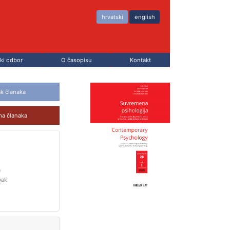
hrvatski
english
ki odbor
O časopisu
Kontakt
ak članaka
ma članaka
a
pak