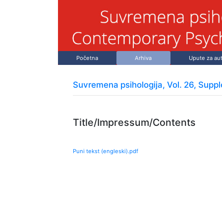
Početna
Arhiva
Upute za au
Suvremena psihologija, Vol. 26, Supp
Title/Impressum/Contents
Puni tekst (engleski).pdf