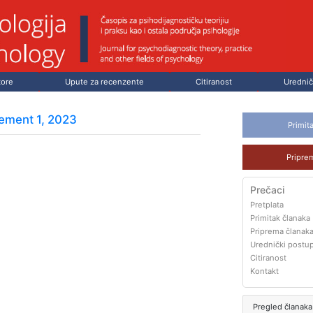
tore
Upute za recenzente
Citiranost
Urednič
lement 1, 2023
Primit
Pripre
Prečaci
Pretplata
Primitak članaka
Priprema članak
Urednički postu
Citiranost
Kontakt
Pregled članaka