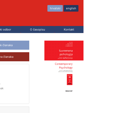
hrvatski
english
ki odbor
O časopisu
Kontakt
ak članaka
ma članaka
a
pak