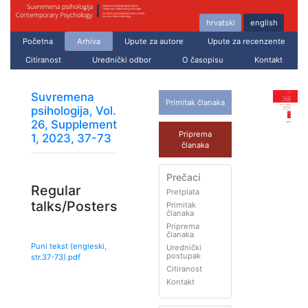
hrvatski
english
Početna
Arhiva
Upute za autore
Upute za recenzente
Citiranost
Urednički odbor
O časopisu
Kontakt
Suvremena
Primitak članaka
psihologija, Vol.
26, Supplement
Priprema
1, 2023, 37-73
članaka
Prečaci
Regular
Pretplata
talks/Posters
Primitak
članaka
Priprema
članaka
Puni tekst (engleski,
Urednički
postupak
str.
37
-
73
).pdf
Citiranost
Kontakt