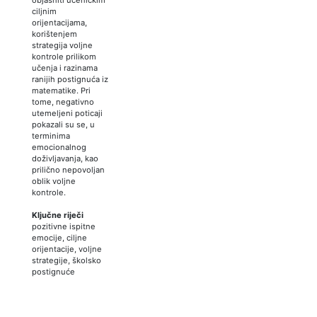
ciljnim
orijentacijama,
korištenjem
strategija voljne
kontrole prilikom
učenja i razinama
ranijih postignuća iz
matematike. Pri
tome, negativno
utemeljeni poticaji
pokazali su se, u
terminima
emocionalnog
doživljavanja, kao
prilično nepovoljan
oblik voljne
kontrole.
Ključne riječi
pozitivne ispitne
emocije, ciljne
orijentacije, voljne
strategije, školsko
postignuće