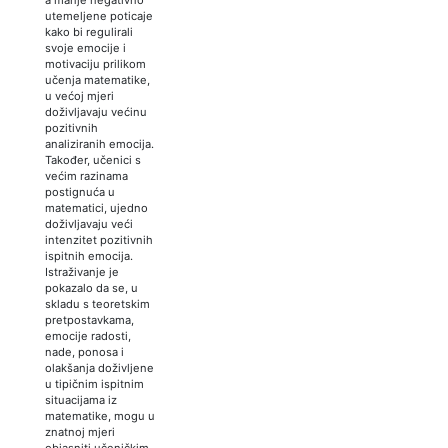
utemeljene poticaje
kako bi regulirali
svoje emocije i
motivaciju prilikom
učenja matematike,
u većoj mjeri
doživljavaju većinu
pozitivnih
analiziranih emocija.
Također, učenici s
većim razinama
postignuća u
matematici, ujedno
doživljavaju veći
intenzitet pozitivnih
ispitnih emocija.
Istraživanje je
pokazalo da se, u
skladu s teoretskim
pretpostavkama,
emocije radosti,
nade, ponosa i
olakšanja doživljene
u tipičnim ispitnim
situacijama iz
matematike, mogu u
znatnoj mjeri
objasniti učeničkim