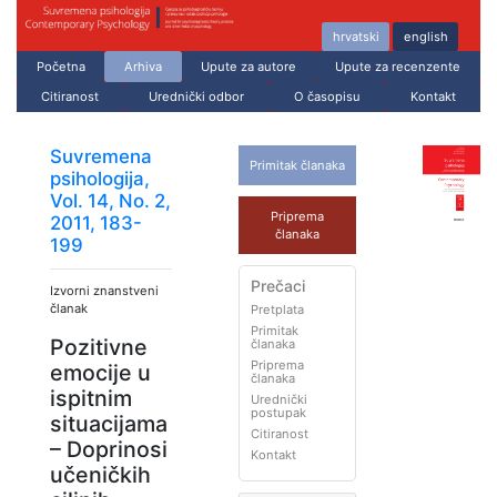
hrvatski
english
Početna
Arhiva
Upute za autore
Upute za recenzente
Citiranost
Urednički odbor
O časopisu
Kontakt
Suvremena
Primitak članaka
psihologija,
Vol. 14, No. 2,
Priprema
2011, 183-
članaka
199
Prečaci
Izvorni znanstveni
članak
Pretplata
Primitak
Pozitivne
članaka
Priprema
emocije u
članaka
ispitnim
Urednički
postupak
situacijama
Citiranost
– Doprinosi
Kontakt
učeničkih