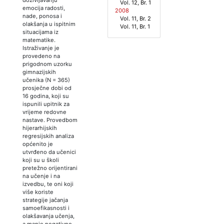
Vol. 12, Br. 1
emocija radosti,
2008
nade, ponosa i
Vol. 11, Br. 2
olakšanja u ispitnim
Vol. 11, Br. 1
situacijama iz
matematike.
Istraživanje je
provedeno na
prigodnom uzorku
gimnazijskih
učenika (N = 365)
prosječne dobi od
16 godina, koji su
ispunili upitnik za
vrijeme redovne
nastave. Provedbom
hijerarhijskih
regresijskih analiza
općenito je
utvrđeno da učenici
koji su u školi
pretežno orijentirani
na učenje i na
izvedbu, te oni koji
više koriste
strategije jačanja
samoefikasnosti i
olakšavanja učenja,
a manje negativno