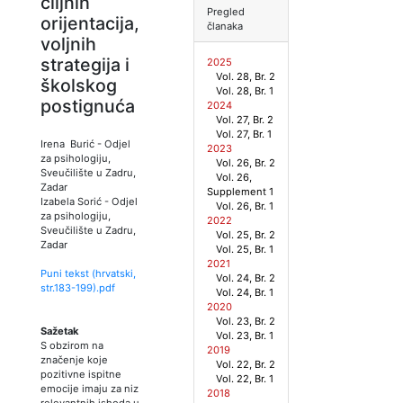
ciljnih
Pregled
orijentacija,
članaka
voljnih
strategija i
2025
Vol. 28, Br. 2
školskog
Vol. 28, Br. 1
postignuća
2024
Vol. 27, Br. 2
Vol. 27, Br. 1
Irena Burić
-
Odjel
2023
za psihologiju,
Vol. 26, Br. 2
Sveučilište u Zadru,
Vol. 26,
Zadar
Supplement 1
Izabela Sorić
-
Odjel
Vol. 26, Br. 1
za psihologiju,
2022
Sveučilište u Zadru,
Vol. 25, Br. 2
Zadar
Vol. 25, Br. 1
2021
Puni tekst (hrvatski,
Vol. 24, Br. 2
str.
183
-
199
).pdf
Vol. 24, Br. 1
2020
Vol. 23, Br. 2
Sažetak
Vol. 23, Br. 1
S obzirom na
2019
značenje koje
Vol. 22, Br. 2
pozitivne ispitne
Vol. 22, Br. 1
emocije imaju za niz
2018
relevantnih ishoda u