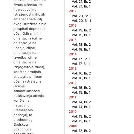
Vol. 21, Br. 2
životu učenika, te
Vol. 21, Br. 1
na nedovoljnu
2017
istraženost njihovih
Vol. 20, Br. 2
antecedenata, cilj
Vol. 20, Br. 1
ovog istraživanja bio
2016
je ispitati doprinose
Vol. 19, Br. 2
učeničkih ciljnih
Vol. 19, Br. 1
orijentacija (ciljne
2015
orijentacije na
Vol. 18, Br. 2
učenje, ciljne
Vol. 18, Br. 1
orijentacije na
2014
izvedbu, ciljne
Vol. 17, Br. 2
orijentacije na
Vol. 17, Br. 1
izbjegavanje truda),
2013
korištenja voljnih
Vol. 16, Br. 2
strategija prilikom
Vol. 16, Br. 1
učenja (strategije
2012
jačanja
Vol. 15, Br. 2
samoefikasnosti i
Vol. 15, Br. 1
olakšavanja učenja,
2011
korištenje
Vol. 14, Br. 2
negativno
Vol. 14, Br. 1
utemeljenih
2010
poticaja), te
Vol. 13, Br. 2
prethodnog
Vol. 13, Br. 1
školskog
2009
postignuća
Vol. 12, Br. 2
doživljavanju