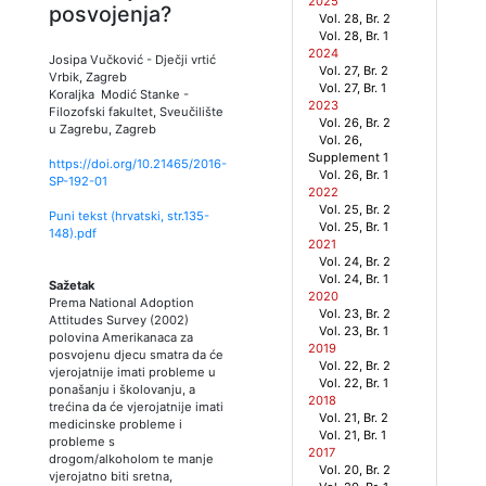
2025
posvojenja?
Vol. 28, Br. 2
Vol. 28, Br. 1
2024
Josipa Vučković
-
Dječji vrtić
Vol. 27, Br. 2
Vrbik, Zagreb
Vol. 27, Br. 1
Koraljka Modić Stanke
-
2023
Filozofski fakultet, Sveučilište
Vol. 26, Br. 2
u Zagrebu, Zagreb
Vol. 26,
Supplement 1
https://doi.org/10.21465/2016-
Vol. 26, Br. 1
SP-192-01
2022
Vol. 25, Br. 2
Puni tekst (hrvatski, str.
135
-
Vol. 25, Br. 1
148
).pdf
2021
Vol. 24, Br. 2
Vol. 24, Br. 1
Sažetak
2020
Prema National Adoption
Vol. 23, Br. 2
Attitudes Survey (2002)
Vol. 23, Br. 1
polovina Amerikanaca za
2019
posvojenu djecu smatra da će
Vol. 22, Br. 2
vjerojatnije imati probleme u
Vol. 22, Br. 1
ponašanju i školovanju, a
2018
trećina da će vjerojatnije imati
Vol. 21, Br. 2
medicinske probleme i
Vol. 21, Br. 1
probleme s
2017
drogom/alkoholom te manje
Vol. 20, Br. 2
vjerojatno biti sretna,