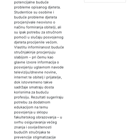
potencijalne buduće
probleme opisanog djeteta.
Studentice su osobine i
buduće probleme djeteta
procjenjivale neovisno o
načinu formiranja obitelji, ali
su ipak potrebu za stručnom
pomoći u slučaju posvojenog
djeteta procijenile većom.
Vlastitu informiranost buduće
stručnjakinje procjenjuju
slabijom – pri čemu kao
glavne izvore informacija o
posvojenju uglavnom navode
televiziju/dnevne novine,
internet te obitelj i prijatelje,
dok istovremeno takve
sadržaje smatraju dosta
korisnima za buduću
profesiju. Rezultati sugeriraju
potrebu za dodatnom
edukacijom na temu
posvojenja u sklopu
fakultetskog obrazovanja – u
svrhu osiguravanja većeg
znanja i osviještenosti
budućih stručnjaka te
prevencije stigmatizacije