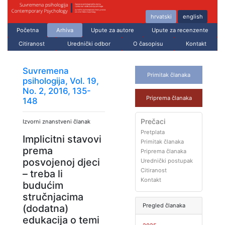
hrvatski
english
Početna
Arhiva
Upute za autore
Upute za recenzente
Citiranost
Urednički odbor
O časopisu
Kontakt
Suvremena
Primitak članaka
psihologija, Vol. 19,
No. 2, 2016, 135-
Priprema članaka
148
Prečaci
Izvorni znanstveni članak
Pretplata
Implicitni stavovi
Primitak članaka
prema
Priprema članaka
posvojenoj djeci
Urednički postupak
Citiranost
– treba li
Kontakt
budućim
stručnjacima
Pregled članaka
(dodatna)
edukacija o temi