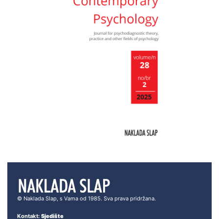
© Naklada Slap, s Vama od 1985. Sva prava pridržana.
Kontakt:
Sjedište