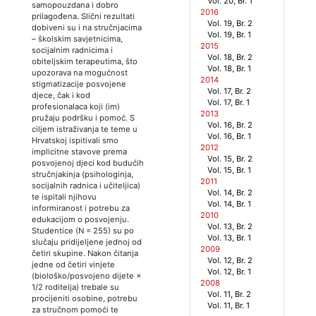
Vol. 20, Br. 1
samopouzdana i dobro
2016
prilagođena. Slični rezultati
Vol. 19, Br. 2
dobiveni su i na stručnjacima
Vol. 19, Br. 1
– školskim savjetnicima,
2015
socijalnim radnicima i
Vol. 18, Br. 2
obiteljskim terapeutima, što
Vol. 18, Br. 1
upozorava na mogućnost
2014
stigmatizacije posvojene
Vol. 17, Br. 2
djece, čak i kod
Vol. 17, Br. 1
profesionalaca koji (im)
2013
pružaju podršku i pomoć. S
Vol. 16, Br. 2
ciljem istraživanja te teme u
Vol. 16, Br. 1
Hrvatskoj ispitivali smo
2012
implicitne stavove prema
Vol. 15, Br. 2
posvojenoj djeci kod budućih
Vol. 15, Br. 1
stručnjakinja (psihologinja,
2011
socijalnih radnica i učiteljica)
Vol. 14, Br. 2
te ispitali njihovu
Vol. 14, Br. 1
informiranost i potrebu za
2010
edukacijom o posvojenju.
Vol. 13, Br. 2
Studentice (N = 255) su po
Vol. 13, Br. 1
slučaju pridijeljene jednoj od
2009
četiri skupine. Nakon čitanja
Vol. 12, Br. 2
jedne od četiri vinjete
Vol. 12, Br. 1
(biološko/posvojeno dijete ×
2008
1/2 roditelja) trebale su
Vol. 11, Br. 2
procijeniti osobine, potrebu
Vol. 11, Br. 1
za stručnom pomoći te