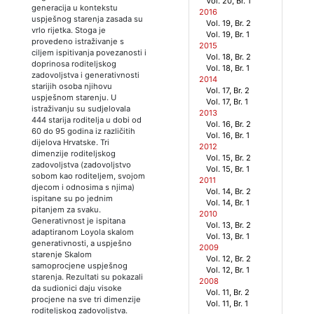
Vol. 20, Br. 1
generacija u kontekstu
2016
uspješnog starenja zasada su
Vol. 19, Br. 2
vrlo rijetka. Stoga je
Vol. 19, Br. 1
provedeno istraživanje s
2015
ciljem ispitivanja povezanosti i
Vol. 18, Br. 2
doprinosa roditeljskog
Vol. 18, Br. 1
zadovoljstva i generativnosti
2014
starijih osoba njihovu
Vol. 17, Br. 2
uspješnom starenju. U
Vol. 17, Br. 1
istraživanju su sudjelovala
2013
444 starija roditelja u dobi od
Vol. 16, Br. 2
60 do 95 godina iz različitih
Vol. 16, Br. 1
dijelova Hrvatske. Tri
2012
dimenzije roditeljskog
Vol. 15, Br. 2
zadovoljstva (zadovoljstvo
Vol. 15, Br. 1
sobom kao roditeljem, svojom
2011
djecom i odnosima s njima)
Vol. 14, Br. 2
ispitane su po jednim
Vol. 14, Br. 1
pitanjem za svaku.
2010
Generativnost je ispitana
Vol. 13, Br. 2
adaptiranom Loyola skalom
Vol. 13, Br. 1
generativnosti, a uspješno
2009
starenje Skalom
Vol. 12, Br. 2
samoprocjene uspješnog
Vol. 12, Br. 1
starenja. Rezultati su pokazali
2008
da sudionici daju visoke
Vol. 11, Br. 2
procjene na sve tri dimenzije
Vol. 11, Br. 1
roditeljskog zadovoljstva.