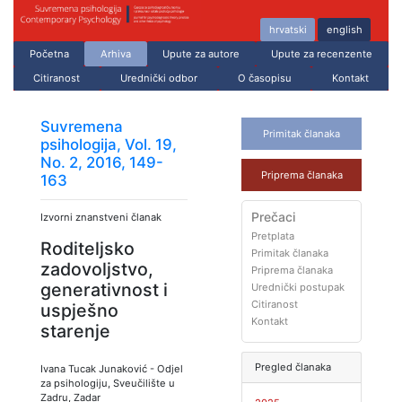
hrvatski
english
Početna
Arhiva
Upute za autore
Upute za recenzente
Citiranost
Urednički odbor
O časopisu
Kontakt
Suvremena
Primitak članaka
psihologija, Vol. 19,
No. 2, 2016, 149-
Priprema članaka
163
Prečaci
Izvorni znanstveni članak
Pretplata
Roditeljsko
Primitak članaka
zadovoljstvo,
Priprema članaka
generativnost i
Urednički postupak
Citiranost
uspješno
Kontakt
starenje
Pregled članaka
Ivana Tucak Junaković
-
Odjel
za psihologiju, Sveučilište u
Zadru, Zadar