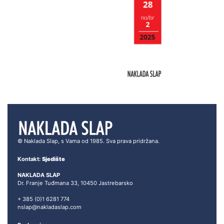
© Naklada Slap, s Vama od 1985. Sva prava pridržana.
Kontakt:
Sjedište
NAKLADA SLAP
Dr. Franje Tuđmana 33, 10450 Jastrebarsko
+ 385 (0)1 6281 774
nslap@nakladaslap.com