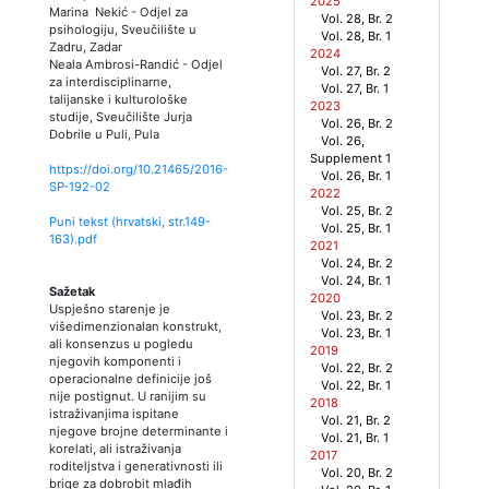
2025
Marina Nekić
-
Odjel za
Vol. 28, Br. 2
psihologiju, Sveučilište u
Vol. 28, Br. 1
Zadru, Zadar
2024
Neala Ambrosi-Randić
-
Odjel
Vol. 27, Br. 2
za interdisciplinarne,
Vol. 27, Br. 1
talijanske i kulturološke
2023
studije, Sveučilište Jurja
Vol. 26, Br. 2
Dobrile u Puli, Pula
Vol. 26,
Supplement 1
https://doi.org/10.21465/2016-
Vol. 26, Br. 1
SP-192-02
2022
Vol. 25, Br. 2
Puni tekst (hrvatski, str.
149
-
Vol. 25, Br. 1
163
).pdf
2021
Vol. 24, Br. 2
Vol. 24, Br. 1
Sažetak
2020
Uspješno starenje je
Vol. 23, Br. 2
višedimenzionalan konstrukt,
Vol. 23, Br. 1
ali konsenzus u pogledu
2019
njegovih komponenti i
Vol. 22, Br. 2
operacionalne definicije još
Vol. 22, Br. 1
nije postignut. U ranijim su
2018
istraživanjima ispitane
Vol. 21, Br. 2
njegove brojne determinante i
Vol. 21, Br. 1
korelati, ali istraživanja
2017
roditeljstva i generativnosti ili
Vol. 20, Br. 2
brige za dobrobit mlađih