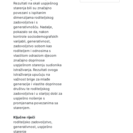
Rezultati na skali uspješnog
starenja bili su značajno
povezani s ispitanim
dimenzijama roditeljskog
zadovoljstva i s
generativnošću. Nadalje,
pokazalo se da, nakon
kontrole sociodemografskih
varijabli, generativnost,
zadovoljstvo sobom kao
roditeljem i odnosima s
vlastitom odraslom djecom
značajno doprinose
uspješnom starenju sudionika
istraživanja. Rezultati ovoga
istraživanja upućuju na
važnost brige za mlađe
generacije i vlastite doprinose
društvu te roditeljskog
zadovoljstva i u starijoj dobi za
uspješno nošenje s
promjenama povezanima sa
starenjem.
Ključne riječi
roditeljsko zadovoljstvo,
generativnost, uspješno
starenje