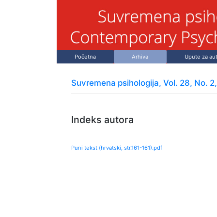
Početna
Arhiva
Upute za au
Suvremena psihologija, Vol. 28, No. 2
Indeks autora
Puni tekst (hrvatski, str.
161
-
161
).pdf