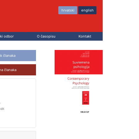
hrvatski
english
ki odbor
O časopisu
Kontakt
ak članaka
ma članaka
a
pak