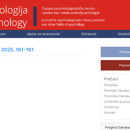
tore
Upute za recenzente
Citiranost
Urednič
, 2025, 161-161
Primit
Pripre
Prečaci
Pretplata
Primitak članaka
Priprema članak
Urednički postu
Citiranost
Kontakt
Pregled članaka