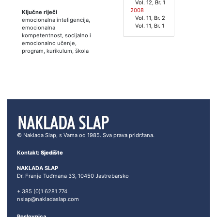
Vol. 12, Br. 1
2008
Ključne riječi
Vol. 11, Br. 2
emocionalna inteligencija,
Vol. 11, Br. 1
emocionalna
kompetentnost, socijalno i
emocionalno učenje,
program, kurikulum, škola
© Naklada Slap, s Vama od 1985. Sva prava pridržana.
Kontakt:
Sjedište
NAKLADA SLAP
Dr. Franje Tuđmana 33, 10450 Jastrebarsko
+ 385 (0)1 6281 774
nslap@nakladaslap.com
Poslovnica