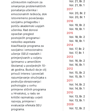
Vol. 21, Br. 2
učinkovitim načinom za
Vol. 21, Br. 1
smanjenje problematičnih
2017
ponašanja učenika i
Vol. 20, Br. 2
emocionalnih teškoća, dok
Vol. 20, Br. 1
istovremeno povećavaju
2016
socijalnu prilagodbu i
Vol. 19, Br. 2
potiču akademski uspjeh
Vol. 19, Br. 1
učenika. Rad donosi
2015
opsežan pregled
Vol. 18, Br. 2
postojećih programa i
Vol. 18, Br. 1
nekoliko aspekata
2014
klasifikacije programa za
Vol. 17, Br. 2
socijalno i emocionalno
Vol. 17, Br. 1
učenje (SEU) nastalih i
2013
primjenjivanih u svijetu
Vol. 16, Br. 2
(primarno u američkim
Vol. 16, Br. 1
školama) u posljednjih 10-
2012
ak godina. Budući da je cilj
Vol. 15, Br. 2
privući interes i povećati
Vol. 15, Br. 1
razumijevanje stručnjaka s
2011
područja obrazovanja i
Vol. 14, Br. 2
psihologije u svrhu
Vol. 14, Br. 1
primjene sličnih programa
2010
u Hrvatskoj, u radu se
Vol. 13, Br. 2
kritički razmatraju uvjeti
Vol. 13, Br. 1
razvoja, primjene i
2009
evaluacije efekata SEU
Vol. 12, Br. 2
programa.