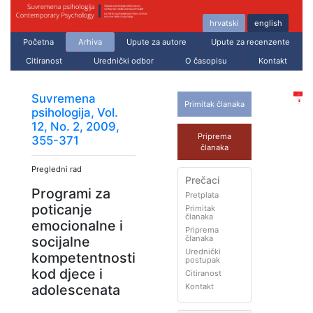
hrvatski
english
Početna
Arhiva
Upute za autore
Upute za recenzente
Citiranost
Urednički odbor
O časopisu
Kontakt
Suvremena
Primitak članaka
psihologija, Vol.
12, No. 2, 2009,
Priprema
355-371
članaka
Pregledni rad
Prečaci
Programi za
Pretplata
poticanje
Primitak
članaka
emocionalne i
Priprema
članaka
socijalne
Urednički
kompetentnosti
postupak
kod djece i
Citiranost
Kontakt
adolescenata