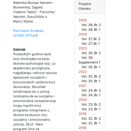
Radenka Munjas Samarin
-
Pregled
Biometrika, Zagreb
članaka
Vladimir Takšić
-
Filozofski
fakultet, Sveučilište u
2025
Rijeci, Rijeka
Vol. 28, Br. 2
Vol. 28, Br. 1
Puni tekst (hrvatski,
2024
str.
355
-
371
).pdf
Vol. 27, Br. 2
Vol. 27, Br. 1
2023
Sažetak
Vol. 26, Br. 2
Posljednjih godina raste
Vol. 26,
broj stručnjaka na polju
Supplement 1
školske psihologije koji, uz
Vol. 26, Br. 1
akademsko postignuće,
2022
naglašavaju važnost razvoja
Vol. 25, Br. 2
djetetovih socijalnih i
Vol. 25, Br. 1
emocionalnih vještina kroz
2021
školovanje. Rezultati
Vol. 24, Br. 2
istraživanja idu u prilog
Vol. 24, Br. 1
tvrdnjama da se socijalne i
2020
emocionalne kompetencije
Vol. 23, Br. 2
mogu naučiti kroz
Vol. 23, Br. 1
programe integrirane u
2019
školski kurikulum (tzv.
Vol. 22, Br. 2
socijalno i emocionalno
Vol. 22, Br. 1
učenje, SEU). Takvi
2018
programi čine se